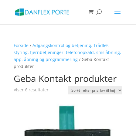
Products
search
SØG
Forside
/
Adgangskontrol og betjening. Trådløs
styring, fjernbetjeninger, telefonopkald, sms åbning,
app. åbning og programmering
/ Geba Kontakt
produkter
Geba Kontakt produkter
Sorteret
Viser 6 resultater
efter
pris:
lav
til
høj