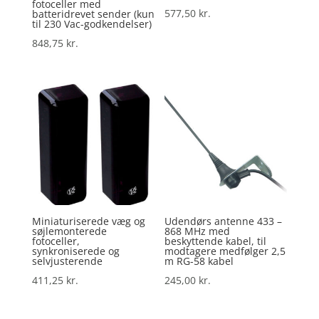
fotoceller med
577,50
kr.
batteridrevet sender (kun
til 230 Vac-godkendelser)
848,75
kr.
Miniaturiserede væg og
Udendørs antenne 433 –
søjlemonterede
868 MHz med
fotoceller,
beskyttende kabel, til
synkroniserede og
modtagere medfølger 2,5
selvjusterende
m RG-58 kabel
411,25
kr.
245,00
kr.