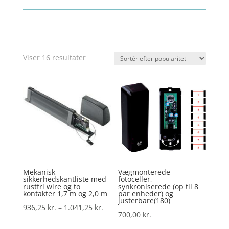
Sorteret
Viser 16 resultater
efter
popularitet
Mekanisk
Vægmonterede
sikkerhedskantliste med
fotoceller,
rustfri wire og to
synkroniserede (op til 8
kontakter 1,7 m og 2,0 m
par enheder) og
justerbare(180)
Prisinterval:
936,25
kr.
–
1.041,25
kr.
700,00
kr.
936,25 kr.