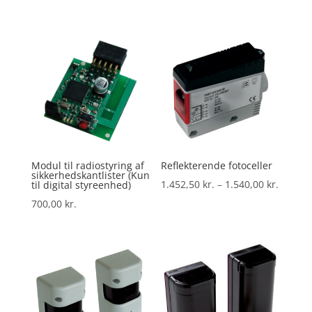
Modul til radiostyring af
Reflekterende fotoceller
sikkerhedskantlister (Kun
Prisint
1.452,50
kr.
–
1.540,00
kr.
til digital styreenhed)
1.452,5
700,00
kr.
til
1.540,0