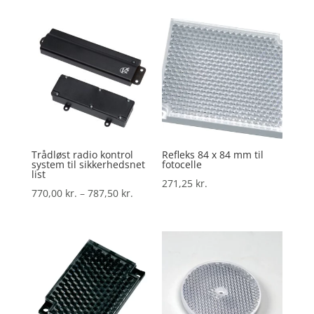
til
1.041,25 kr.
Trådløst radio kontrol
Refleks 84 x 84 mm til
system til sikkerhedsnet
fotocelle
list
271,25
kr.
Prisinterval:
770,00
kr.
–
787,50
kr.
770,00 kr.
til
787,50 kr.