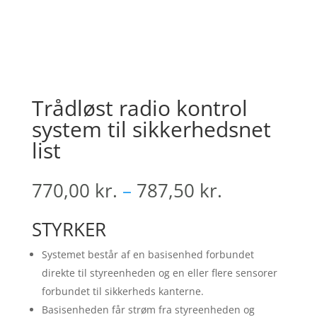
Trådløst radio kontrol
system til sikkerhedsnet
list
Prisinterval
770,00
kr.
–
787,50
kr.
770,00 kr.
til
STYRKER
787,50 kr.
Systemet består af en basisenhed forbundet
direkte til styreenheden og en eller flere sensorer
forbundet til sikkerheds kanterne.
Basisenheden får strøm fra styreenheden og