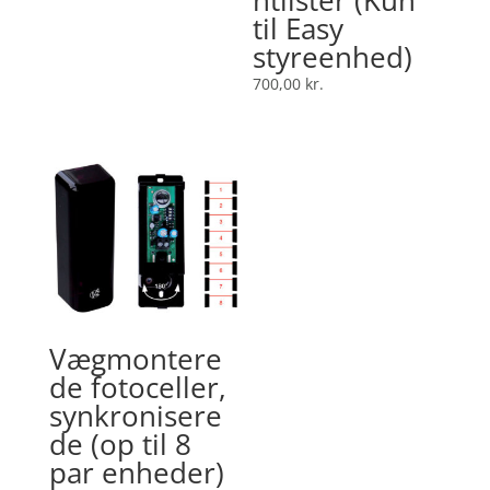
ntlister (Kun
til Easy
styreenhed)
700,00
kr.
Vægmontere
de fotoceller,
synkronisere
de (op til 8
par enheder)