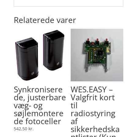
Relaterede varer
Synkronisere
WES.EASY –
de, justerbare
Valgfrit kort
væg- og
til
søjlemontere
radiostyring
de fotoceller
af
sikkerhedska
542,50
kr.