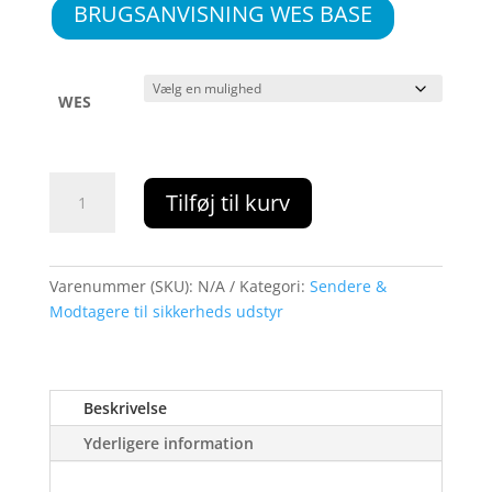
BRUGSANVISNING WES BASE
WES
Trådløst
Tilføj til kurv
radio
kontrol
system
til
Varenummer (SKU):
N/A
Kategori:
Sendere &
sikkerhedsnet
Modtagere til sikkerheds udstyr
list
antal
Beskrivelse
Yderligere information