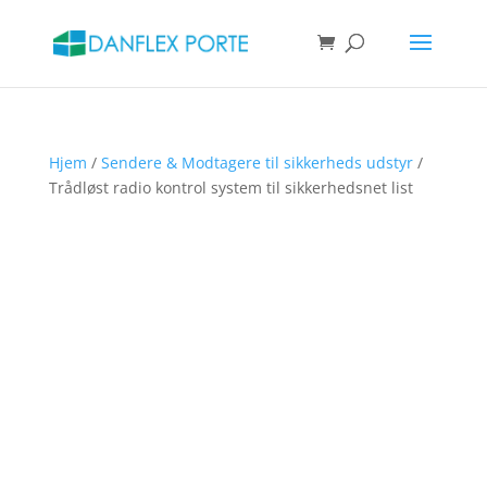
Products
search
SØG
Hjem
/
Sendere & Modtagere til sikkerheds udstyr
/
Trådløst radio kontrol system til sikkerhedsnet list