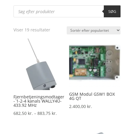
Products
search
SØG
Sorteret
Viser 19 resultater
efter
popularitet
GSM Modul GSW1 BOX
Fjernbetjeningsmodtager
4G QT
- 1-2-4 kanals WALLY4U-
433.92 MHz
2.400,00
kr.
Prisinterval:
682,50
kr.
–
883,75
kr.
682,50 kr.
til