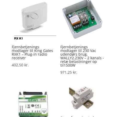
883,75 kr.
Fjernbetjenings
Fjernbetjenings
modtager til King Gates
modtager til 230 Vac
RXK1 – Plug-in radio
udendørs brug.
receiver
WALLY2.230V – 2 kanals -
relæ belastninger op
402,50
kr.
til1500W
971,25
kr.