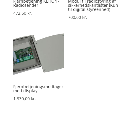
Fjernbetjening KEHO4 -
Modul til radiostyring af
Radiosender
sikkerhedskantlister (Kun
til digital styreenhed)
472,50
kr.
700,00
kr.
Fjernbetjeningsmodtager
med display
1.330,00
kr.