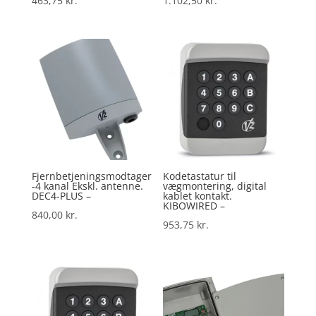
463,75
kr.
1.102,50
kr.
Fjernbetjeningsmodtager
Kodetastatur til
-4 kanal Ekskl. antenne.
vægmontering, digital
DEC4-PLUS –
kablet kontakt.
KIBOWIRED –
840,00
kr.
953,75
kr.