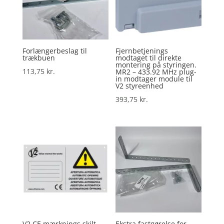
Forlængerbeslag til
Fjernbetjenings
trækbuen
modtaget til direkte
montering på styringen.
113,75
kr.
MR2 – 433.92 MHz plug-
in modtager module til
V2 styreenhed
393,75
kr.
V2 CE mærknings skilt
Ekstra fastgørelse for