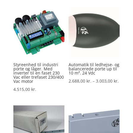
Styreenhed til industri
Automatik til ledhejse- og
porte og låger. Med
balancerede porte up til
inverter til en faset 230
10 m². 24 Vdc
Vac eller trefaset 230/400
Prisint
2.688,00
kr.
–
3.003,00
kr.
Vac motor
2.688,0
4.515,00
kr.
til
3.003,0