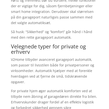
Først og fremmest bør du vurdere, hvilke funktioner
der er vigtige for dig, såsom fjernbetjeninger eller
smart home integration. Derudover skal størrelsen
på din garageport naturligvis passe sammen med
det valgte automatiksæt.
Så husk: “Sikkerhed” og “komfort” går hånd i hånd
med den rette garageport automatik.
Velegnede typer for private og
erhverv
V2Home tilbyder avanceret garageport automatik,
som passer til livsstilen både for privatpersoner og
virksomheder. Automatik hjælper med at forenkle
hverdagen ved at fjerne de små, tidskrævende
opgaver.
For private hjem øger automatik komforten ved at
tilbyde nem åbning af garagedøren direkte fra bilen.
Erhvervskunder drager fordel af en effektiv logistik
og forbedret sikkerhed gennem sikre