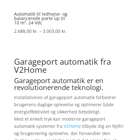
Automatik til ledhejse- og
balancerede porte up til
10 m². 24 Vdc
Prisinterval:
2.688,00
kr.
–
3.003,00
kr.
2.688,00 kr.
til
3.003,00 kr.
Garageport automatik fra
V2Home
Garageport automatik er en
revolutionerende teknologi.
Installationen af garageport automatik forbedrer
brugerens daglige oplevelse og optimerer både
energieffektivitet og sikkerhed betydeligt.
Med et enkelt tryk kan moderne garageport
automatik systemer fra
V2Home
tilbyde dig en fejlfri
og brugervenlig oplevelse, der forvandler den