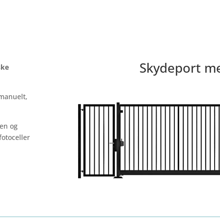
Skydeport m
ske
 manuelt,
ben og
fotoceller