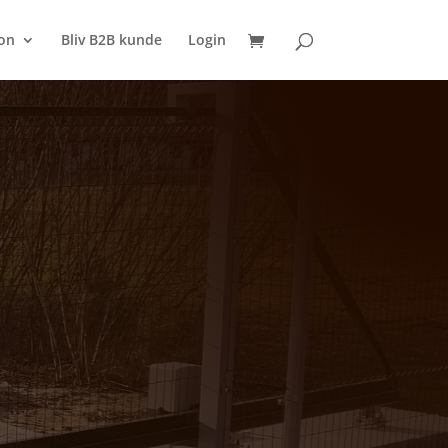
SØG
on
Bliv B2B kunde
Login