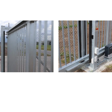
g i
.