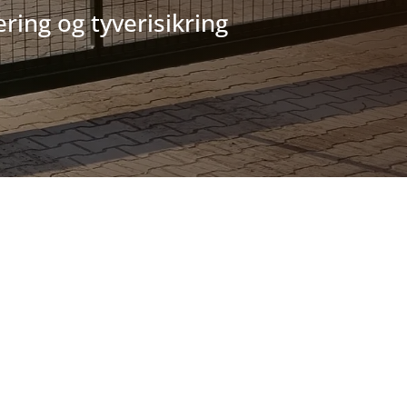
ering og tyverisikring
DGANGSKONTROL
vendes til trafikregulering