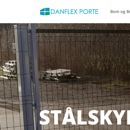
Bom og B
STÅLSKY