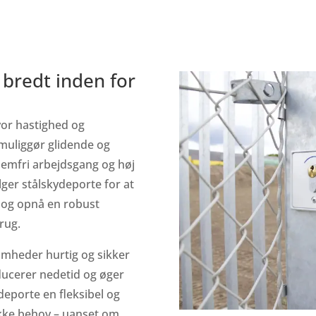
bredt inden for
hvor hastighed og
 muliggør glidende og
blemfri arbejdsgang og høj
ger stålskydeporte for at
 og opnå en robust
rug.
somheder hurtig og sikker
educerer nedetid og øger
deporte en fleksibel og
fikke behov – uanset om