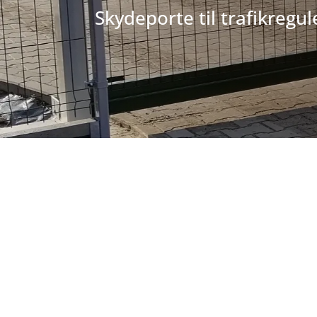
Skydeporte til trafikregul
VIL DU HAVE EN EFFEKTIV A
Industri skydeport an
og adgangskontrol.