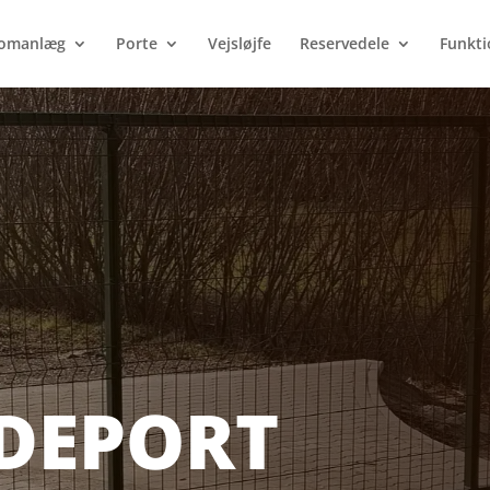
Products
search
omanlæg
Porte
Vejsløjfe
Reservedele
Funkti
DEPORT