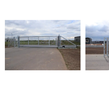
VORES UDVALG
Find hele vores udval
skydeporte herunder