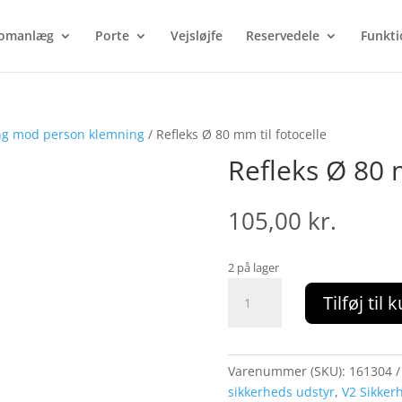
Products
search
omanlæg
Porte
Vejsløjfe
Reservedele
Funkti
ing mod person klemning
/ Refleks Ø 80 mm til fotocelle
Refleks Ø 80 m
105,00
kr.
2 på lager
Refleks
Tilføj til 
Ø
80
mm
til
Varenummer (SKU):
161304
fotocelle
sikkerheds udstyr
,
V2 Sikker