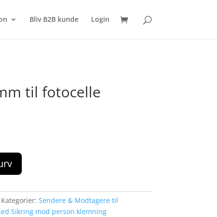
SØG
on
Bliv B2B kunde
Login
m til fotocelle
kurv
Kategorier:
Sendere & Modtagere til
hed Sikring mod person klemning