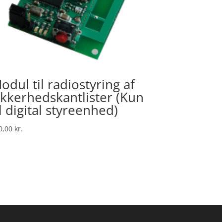
odul til radiostyring af
ikkerhedskantlister (Kun
il digital styreenhed)
0,00
kr.