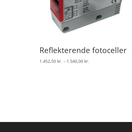
Reflekterende fotoceller
Prisinterval:
1.452,50
kr.
–
1.540,00
kr.
1.452,50 kr.
til
1.540,00 kr.