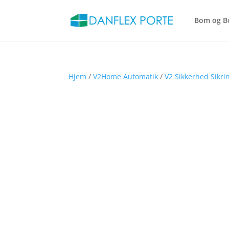
Bom og B
Hjem
/
V2Home Automatik
/
V2 Sikkerhed Sikr