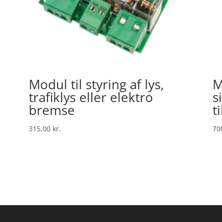
Modul til styring af lys,
M
trafiklys eller elektro
s
bremse
t
315,00
kr.
70