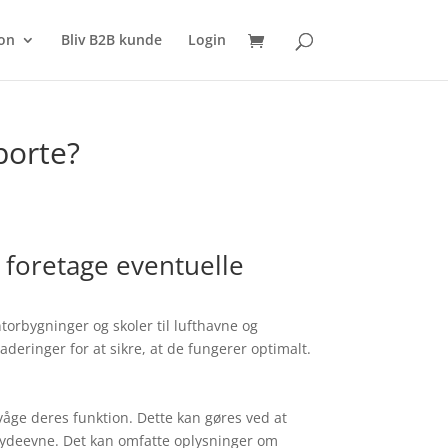
SØG
on
Bliv B2B kunde
Login
porte?
 foretage eventuelle
ntorbygninger og skoler til lufthavne og
aderinger for at sikre, at de fungerer optimalt.
våge deres funktion. Dette kan gøres ved at
 ydeevne. Det kan omfatte oplysninger om