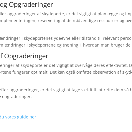
 og Opgraderinger
 eller opgraderinger af skydeporte, er det vigtigt at planlægge og
 implementeringen, reservering af de nødvendige ressourcer og over
ændringer i skydeportenes ydeevne eller tilstand til relevant pers
 om ændringer i skydeportene og træning i, hvordan man bruger de
af Opgraderinger
deringer af skydeporte er det vigtigt at overvåge deres effektivitet
rtene fungerer optimalt. Det kan også omfatte observation af skydepo
r opgraderinger, er det vigtigt at tage skridt til at rette dem så 
re opgraderinger.
 du vores guide her