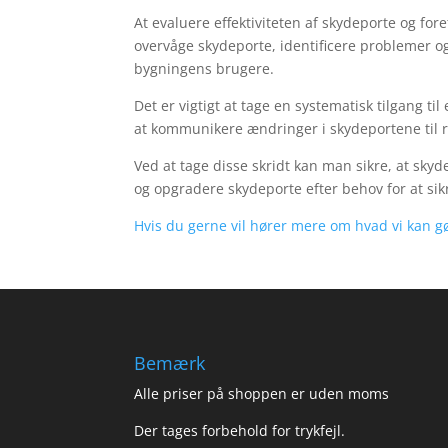
At evaluere effektiviteten af skydeporte og for
overvåge skydeporte, identificere problemer 
bygningens brugere.
Det er vigtigt at tage en systematisk tilgang t
at kommunikere ændringer i skydeportene til r
Ved at tage disse skridt kan man sikre, at sky
og opgradere skydeporte efter behov for at sikr
Hvis du gerne vil hører mere om hvad vi kan 
Bemærk
Alle priser på shoppen er uden moms
Der tages forbehold for trykfejl.