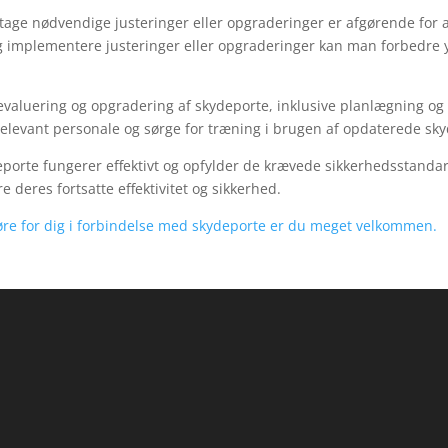
etage nødvendige justeringer eller opgraderinger er afgørende for a
og implementere justeringer eller opgraderinger kan man forbedre 
il evaluering og opgradering af skydeporte, inklusive planlægning og
elevant personale og sørge for træning i brugen af opdaterede sk
deporte fungerer effektivt og opfylder de krævede sikkerhedsstandard
e deres fortsatte effektivitet og sikkerhed.
gøre for dig i forbindelse med skydeporte er du meget velkommen.