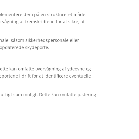
 implementere dem på en struktureret måde.
vågning af fremskridtene for at sikre, at
onale, såsom sikkerhedspersonale eller
 opdaterede skydeporte.
. Dette kan omfatte overvågning af ydeevne og
rtene i drift for at identificere eventuelle
hurtigt som muligt. Dette kan omfatte justering