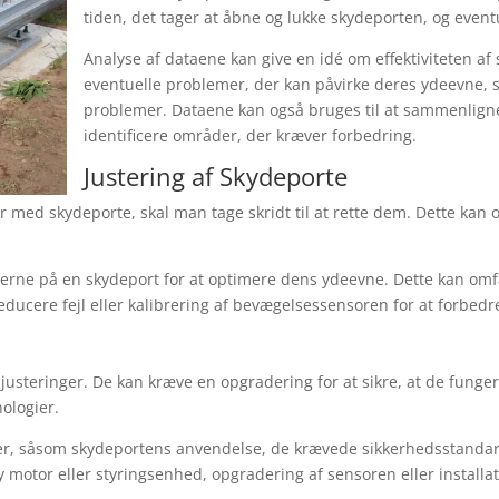
tiden, det tager at åbne og lukke skydeporten, og event
Analyse af dataene kan give en idé om effektiviteten af
eventuelle problemer, der kan påvirke deres ydeevne, so
problemer. Dataene kan også bruges til at sammenligne
identificere områder, der kræver forbedring.
Justering af Skydeporte
 med skydeporte, skal man tage skridt til at rette dem. Dette kan o
gerne på en skydeport for at optimere dens ydeevne. Dette kan omfat
educere fejl eller kalibrering af bevægelsessensoren for at forbed
usteringer. De kan kræve en opgradering for at sikre, at de funge
nologier.
rer, såsom skydeportens anvendelse, de krævede sikkerhedsstandar
 motor eller styringsenhed, opgradering af sensoren eller installat