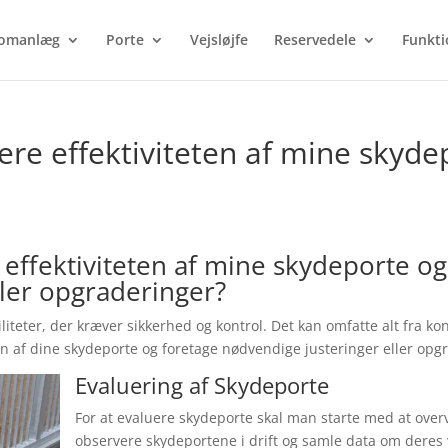
Products
search
omanlæg
Porte
Vejsløjfe
Reservedele
Funkti
ere effektiviteten af mine skyde
effektiviteten af mine skydeporte og
ller opgraderinger?
iliteter, der kræver sikkerhed og kontrol. Det kan omfatte alt fra ko
eten af dine skydeporte og foretage nødvendige justeringer eller opgr
Evaluering af Skydeporte
For at evaluere skydeporte skal man starte med at over
observere skydeportene i drift og samle data om deres