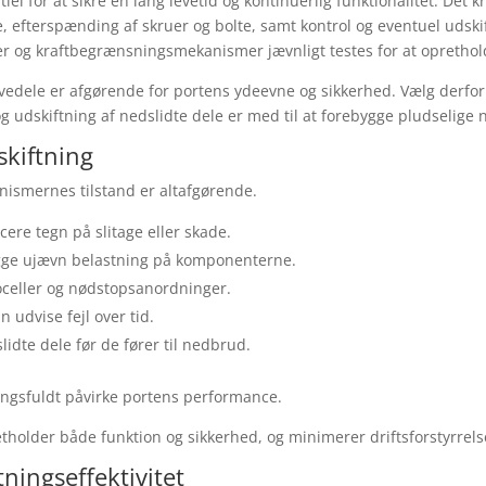
el for at sikre en lang levetid og kontinuerlig funktionalitet. Det 
efterspænding af skruer og bolte, samt kontrol og eventuel udskiftn
r og kraftbegrænsningsmekanismer jævnligt testes for at oprethol
edele er afgørende for portens ydeevne og sikkerhed. Vælg derfor 
 udskiftning af nedslidte dele er med til at forebygge pludselige 
kiftning
ismernes tilstand er altafgørende.
icere tegn på slitage eller skade.
gge ujævn belastning på komponenterne.
celler og nødstopsanordninger.
n udvise fejl over tid.
slidte dele før de fører til nedbrud.
ingsfuldt påvirke portens performance.
tholder både funktion og sikkerhed, og minimerer driftsforstyrrels
ingseffektivitet