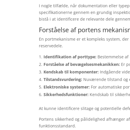
I nogle tilfælde, når dokumentation eller typep
specifikationerne gennem en grundig inspektion
bistå i at identificere de relevante dele genn
Forståelse af portens mekani
En portmekanisme er et kompleks system, der 
reservedele.
Identifikation af porttype:
Bestemmelse af om
Forståelse af bevægelsesmekanikken:
Er p
Kendskab til komponenter:
Indgående viden
Tilstandsvurdering:
Nuværende tilstand og ev
Elektroniske systemer:
For automatiske port
Sikkerhedsfunktioner:
Kendskab til sikkerh
At kunne identificere slitage og potentielle de
Portens sikkerhed og pålidelighed afhænger af
funktionsstandard.