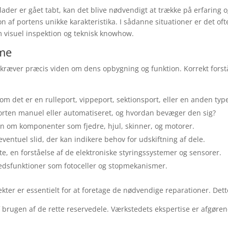
lader er gået tabt, kan det blive nødvendigt at trække på erfaring o
 af portens unikke karakteristika. I sådanne situationer er det of
em visuel inspektion og teknisk knowhow.
sme
kræver præcis viden om dens opbygning og funktion. Korrekt forstå
 det er en rulleport, vippeport, sektionsport, eller en anden typ
orten manuel eller automatiseret, og hvordan bevæger den sig?
 om komponenter som fjedre, hjul, skinner, og motorer.
entuel slid, der kan indikere behov for udskiftning af dele.
e, en forståelse af de elektroniske styringssystemer og sensorer.
edsfunktioner som fotoceller og stopmekanismer.
fekter er essentielt for at foretage de nødvendige reparationer. Dett
 brugen af de rette reservedele. Værkstedets ekspertise er afgøren