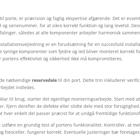
e
til porte, er præcision og faglig ekspertise afgørende. Det er esse
og serienummer, for at sikre korrekt funktion og lang levetid. Desu
efalinger, således at alle komponenter arbejder harmonisk sammen 
tallationsvejledning er en forudsætning for en succesfuld instal
 synlige komponenter som fjedre og led bliver monteret korrekt for
portens effektivitet og sikkerhed ikke må kompromitteres.
er de nødvendige
reservedele
til din port. Dette trin inkluderer verific
rbejdet indledes.
 klar til brug, starter det egentlige monteringsarbejde. Start med at
r. Fjern derefter de defekte eller slidte dele med stor forsigtighe
at hver enkelt del passer præcist for at undgå fremtidige funktionsf
t at udføre en grundig test af portens funktionalitet. Kontroller, at
g fotoceller, fungerer korrekt. Eventuelle justeringer bør foretage