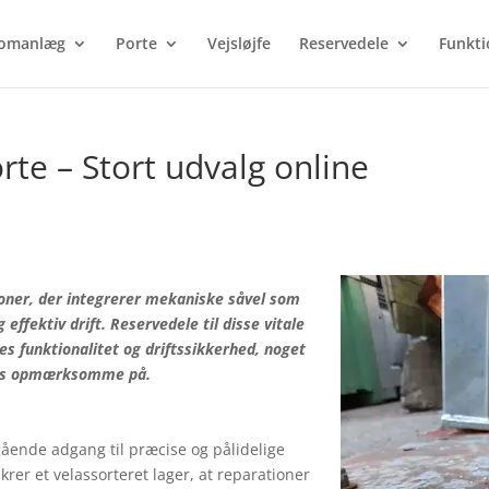
Products
search
omanlæg
Porte
Vejsløjfe
Reservedele
Funkti
rte – Stort udvalg online
oner, der integrerer mekaniske såvel som
effektiv drift. Reservedele til disse vitale
es funktionalitet og driftssikkerhed, noget
les opmærksomme på.
ående adgang til præcise og pålidelige
krer et velassorteret lager, at reparationer