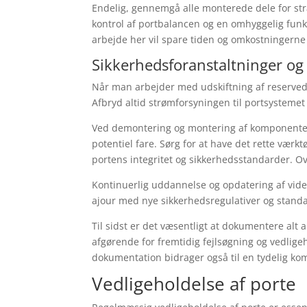
Endelig, gennemgå alle monterede dele for stra
kontrol af portbalancen og en omhyggelig funkti
arbejde her vil spare tiden og omkostningerne 
Sikkerhedsforanstaltninger og 
Når man arbejder med udskiftning af reservedel
Afbryd altid strømforsyningen til portsysteme
Ved demontering og montering af komponenter
potentiel fare. Sørg for at have det rette værk
portens integritet og sikkerhedsstandarder. Ov
Kontinuerlig uddannelse og opdatering af viden
ajour med nye sikkerhedsregulativer og standar
Til sidst er det væsentligt at dokumentere alt 
afgørende for fremtidig fejlsøgning og vedlig
dokumentation bidrager også til en tydelig ko
Vedligeholdelse af porte