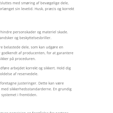
afsluttes med smøring af bevægelige dele,
orlænget sin levetid. Husk, præcis og korrekt
forhindre personskader og materiel skade.
ndsker og beskyttelsesbriller.
re belastede dele, som kan udgøre en
 er godkendt af producenten, for at garantere
usikker på proceduren.
føre arbejdet korrekt og sikkert. Hold dig
oldelse af reservedele.
g foretagne justeringer. Dette kan være
lse med sikkerhedsstandarderne. En grundig
 systemet i fremtiden.