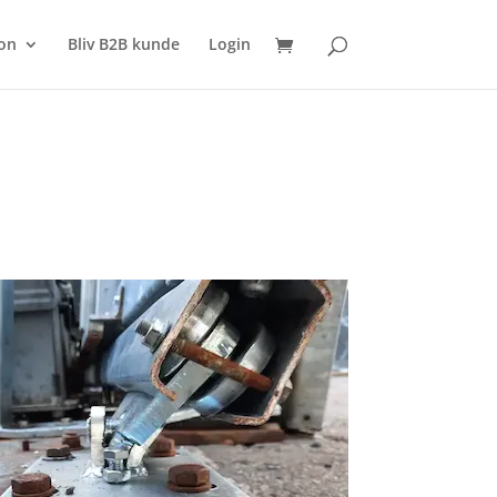
SØG
on
Bliv B2B kunde
Login