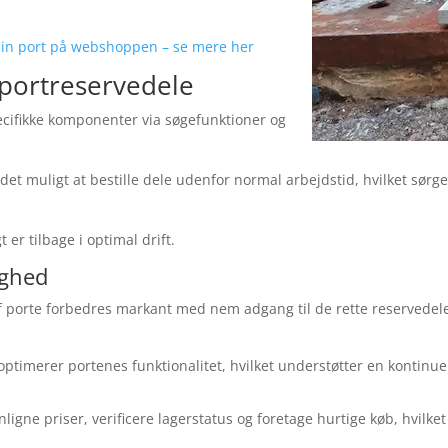
l din port på webshoppen – se mere her
 portreservedele
cifikke komponenter via søgefunktioner og
det muligt at bestille dele udenfor normal arbejdstid, hvilket sørge
 er tilbage i optimal drift.
ighed
 af porte forbedres markant med nem adgang til de rette reservedele
timerer portenes funktionalitet, hvilket understøtter en kontinuerl
ne priser, verificere lagerstatus og foretage hurtige køb, hvilket 