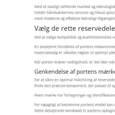
Med et stadigt skiftende marked og teknologiske
holder håndværkernes services og tilbud ajou
mest moderne og effektive teknologi tilgængel
Vælg de rette reservedele 
Ved at vælge kompatible og kvalitetsbevidste re
En detaljeret forståelse af portens mekanisme
materialevalg er således nøglen til optimal yd
Når porten kræver vedligehold, er det ikke nok 
Genkendelse af portens mærk
For at sikre en optimal matchning af reserved
finde den præcise komponent, der passer til s
Hvert mærke har fortegninger og identifikatorer
For nøjagtigt at bestemme portens model kan 
Dette detaljerede kendskab til portens opbygni