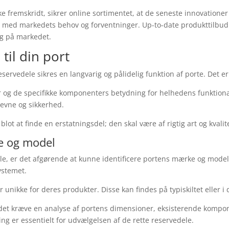
 fremskridt, sikrer online sortimentet, at de seneste innovationer 
r med markedets behov og forventninger. Up-to-date produkttilbud
ig på markedet.
til din port
servedele sikres en langvarig og pålidelig funktion af porte. Det er
r og de specifikke komponenters betydning for helhedens funktiona
eevne og sikkerhed.
blot at finde en erstatningsdel; den skal være af rigtig art og kvali
e og model
ele, er det afgørende at kunne identificere portens mærke og model
ystemet.
 unikke for deres produkter. Disse kan findes på typiskiltet eller 
det kræve en analyse af portens dimensioner, eksisterende kompo
ng er essentielt for udvælgelsen af de rette reservedele.