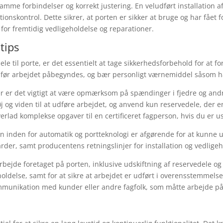
mme forbindelser og korrekt justering. En veludført installation 
onskontrol. Dette sikrer, at porten er sikker at bruge og har fået f
for fremtidig vedligeholdelse og reparationer.
tips
e til porte, er det essentielt at tage sikkerhedsforbehold for at 
t før arbejdet påbegyndes, og bær personligt værnemiddel såsom ha
 er det vigtigt at være opmærksom på spændinger i fjedre og and
tøj og viden til at udføre arbejdet, og anvend kun reservedele, der
erlad komplekse opgaver til en certificeret fagperson, hvis du er 
 inden for automatik og portteknologi er afgørende for at kunne ud
der, samt producentens retningslinjer for installation og vedligeh
arbejde foretaget på porten, inklusive udskiftning af reservedele o
eholdelse, samt for at sikre at arbejdet er udført i overensstemme
mmunikation med kunder eller andre fagfolk, som måtte arbejde på