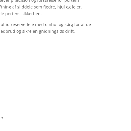
kræver præcision og forståelse for portens
ing af sliddele som fjedre, hjul og lejer.
de portens sikkerhed.
altid reservedele med omhu, og sørg for at de
nedbrud og sikre en gnidningsløs drift.
er.