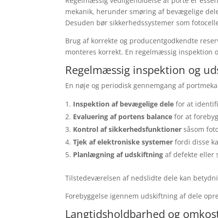
Regelmæssig vedligeholdelse af porte er essenti
mekanik, herunder smøring af bevægelige dele, 
Desuden bør sikkerhedssystemer som fotocelle
Brug af korrekte og producentgodkendte reserv
monteres korrekt. En regelmæssig inspektion og
Regelmæssig inspektion og uds
En nøje og periodisk gennemgang af portmekan
Inspektion af bevægelige dele
for at identif
Evaluering af portens balance
for at foreby
Kontrol af sikkerhedsfunktioner
såsom foto
Tjek af elektroniske systemer
fordi disse ka
Planlægning af udskiftning
af defekte eller 
Tilstedeværelsen af nedslidte dele kan betydn
Forebyggelse igennem udskiftning af dele opre
Langtidsholdbarhed og omkostn