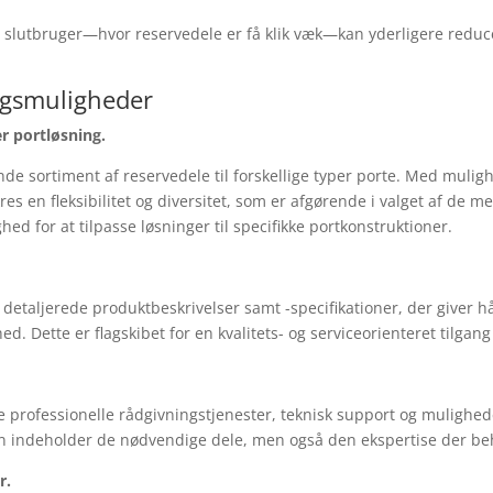
l slutbruger—hvor reservedele er få klik væk—kan yderligere reduce
ngsmuligheder
r portløsning.
de sortiment af reservedele til forskellige typer porte. Med mul
es en fleksibilitet og diversitet, som er afgørende i valget af de me
d for at tilpasse løsninger til specifikke portkonstruktioner.
e detaljerede produktbeskrivelser samt -specifikationer, der giver 
 Dette er flagskibet for en kvalitets- og serviceorienteret tilgang
te professionelle rådgivningstjenester, teknisk support og mulighe
 kun indeholder de nødvendige dele, men også den ekspertise der beh
r.