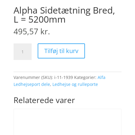
Alpha Sidetætning Bred,
L = 5200mm
495,57
kr.
Alpha
Tilføj til kurv
Sidetætning
Bred,
L
=
Varenummer (SKU):
i-11-1939
Kategorier:
Alfa
5200mm
Ledhejseport dele
,
Ledhejse og rulleporte
antal
Relaterede varer