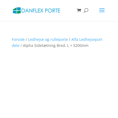
Products
search
SØG
Forside
/
Ledhejse og rulleporte
/
Alfa Ledhejseport
dele
/ Alpha Sidetætning Bred, L = 5200mm