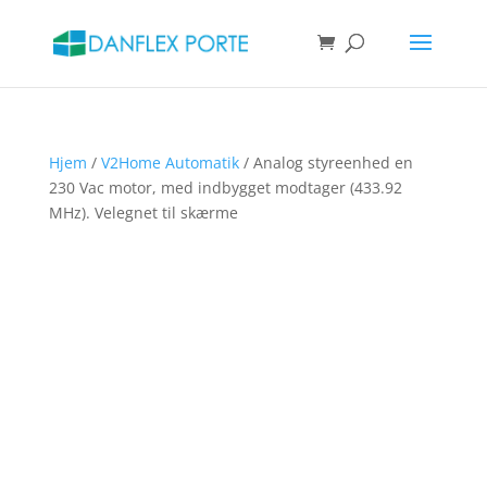
Products
search
SØG
Hjem
/
V2Home Automatik
/ Analog styreenhed en
230 Vac motor, med indbygget modtager (433.92
MHz). Velegnet til skærme