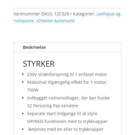
styreenhed
en
Varenummer (SKU):
12C029
Kategorier:
Ledhejse og
230
rulleporte
,
V2Home Automatik
Vac
motor,
med
indbygget
Beskrivelse
modtager
(433.92
STYRKER
MHz).
Velegnet
230V strømforsyning til 1 enfaset motor
til
Maksimal tilgængelig effekt for 1 motor:
skærme
700W
antal
Indbygget radiomodtager, der kan huske
32 Personlig Pas-sendere
Separate start indgange til at styre
OP/NED-funktionen med to trykknapper
Betjenes med en eller to trykknapper