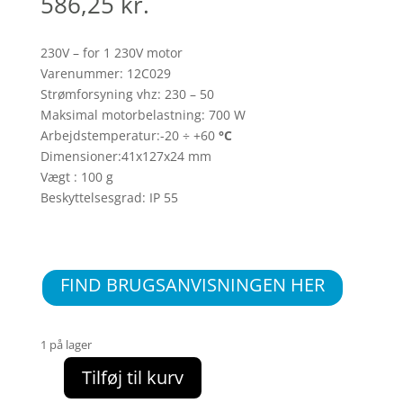
586,25
kr.
230V – for 1 230V motor
Varenummer: 12C029
Strømforsyning vhz: 230 – 50
Maksimal motorbelastning: 700 W
Arbejdstemperatur:-20 ÷ +60
°C
Dimensioner:41x127x24 mm
Vægt : 100 g
Beskyttelsesgrad: IP 55
FIND BRUGSANVISNINGEN HER
1 på lager
Tilføj til kurv
Analog