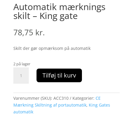
Automatik mærknings
skilt – King gate
78,75
kr.
Skilt der gør opmærksom på automatik
2 på lager
Automatik
Tilføj til kurv
mærknings
skilt
-
King
Varenummer (SKU):
ACC310
Kategorier:
CE
gate
Mærkning Skiltning af portautomatik
,
King Gates
antal
automatik