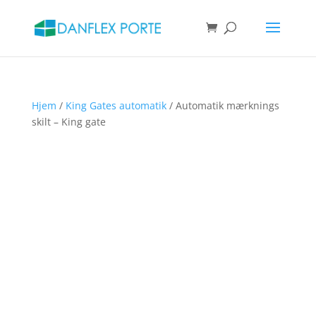
Products
search
SØG
Hjem
/
King Gates automatik
/ Automatik mærknings
skilt – King gate