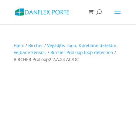
Products
search
SØG
Hjem
/
Bircher
/
Vejsløjfe, Loop, Kørebane detektor,
Vejbane Sensor.
/
Bircher ProLoop loop detection
/
BIRCHER ProLoop2 2.A.24 AC/DC