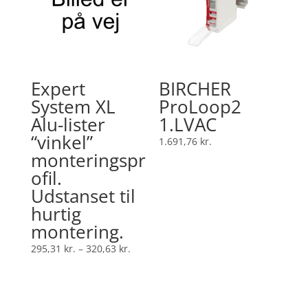
Expert
BIRCHER
System XL
ProLoop2
Alu-lister
1.LVAC
“vinkel”
1.691,76
kr.
monteringspr
ofil.
Udstanset til
hurtig
montering.
Prisinterval:
295,31
kr.
–
320,63
kr.
295,31 kr.
til
320,63 kr.