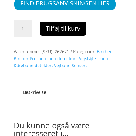
FIND BRUGSANVISNINGEN HER
BIRCHER
Tilføj til kurv
ProLoop2
2.A.24
AC/DC
antal
Varenummer (SKU):
262671
Kategorier:
Bircher
,
Bircher ProLoop loop detection
,
Vejsløjfe, Loop,
Kørebane detektor, Vejbane Sensor.
Beskrivelse
Du kunne også være
interesseret i…