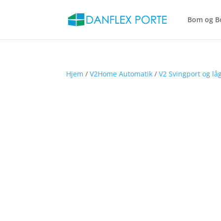
Bom og B
Hjem
/
V2Home Automatik
/
V2 Svingport og lå