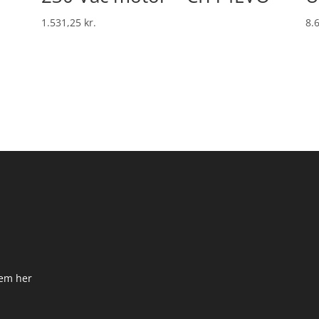
1.531,25
kr.
8.
dem her