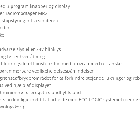
ed 3 program knapper og display
ulær radiomodtager MR2
g stopstyringer fra senderen
ender
kke
dvarselslys eller 24V blinklys
ing før enhver åbning
orhindringsdetektionsfunktion med programmerbar tærskel
programmerbare vedligeholdelsespåmindelser
 grænseafbryderområdet for at forhindre støjende lukninger og re
us ved hjælp af displayet
at minimere forbruget i standbytilstand
rsion konfigureret til at arbejde med ECO-LOGIC-systemet (denne 
syningskort)