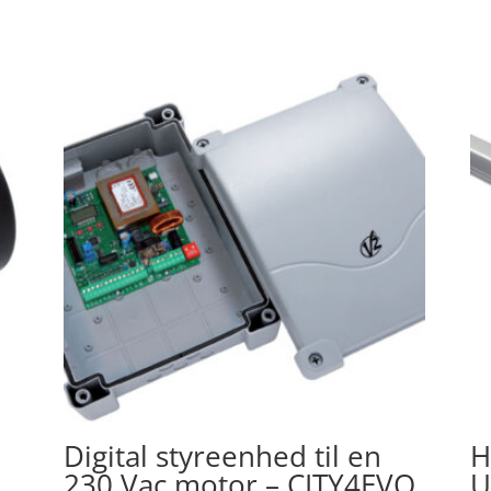
Digital styreenhed til en
H
230 Vac motor – CITY4EVO
U