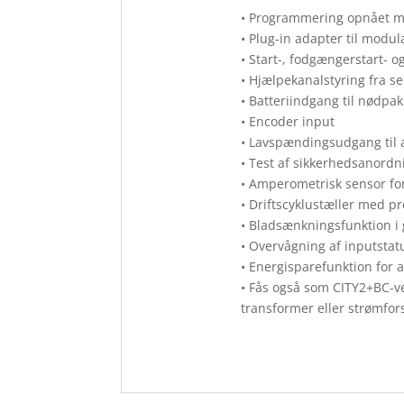
• Programmering opnået m
• Plug-in adapter til mod
• Start-, fodgængerstart- o
• Hjælpekanalstyring fra s
• Batteriindgang til nødpa
• Encoder input
• Lavspændingsudgang til a
• Test af sikkerhedsanordn
• Amperometrisk sensor f
• Driftscyklustæller med 
• Bladsænkningsfunktion i
• Overvågning af inputstat
• Energisparefunktion for 
• Fås også som CITY2+BC-ve
transformer eller strømfor