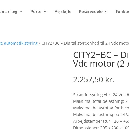
Products
search
omanlæg
Porte
Vejsløjfe
Reservedele
Funkti
ge automatik styring
/ CITY2+BC – Digital styreenhed til 24 Vdc motor
CITY2+BC – Dig
Vdc motor (2 x
2.257,50
kr.
Strømforsyning vhz: 24 Vdc
V
Maksimal total belastning: 2
Maksimal belastning for hv
Maksimal belastning på 24 V
Arbejdstemperatur: -20 ÷ +
Dimensioner: 295 x 230 x 1