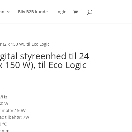
SØG
on
Bliv B2B kunde
Login
 (2 x 150 W), til Eco Logic
ital styreenhed til 24
 150 W), til Eco Logic
/Hz
50 W
er motor:150W
ac tilbehør: 7W
60
°C
00 mm