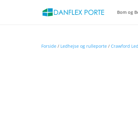
Bom og B
Forside
/
Ledhejse og rulleporte
/
Crawford Led