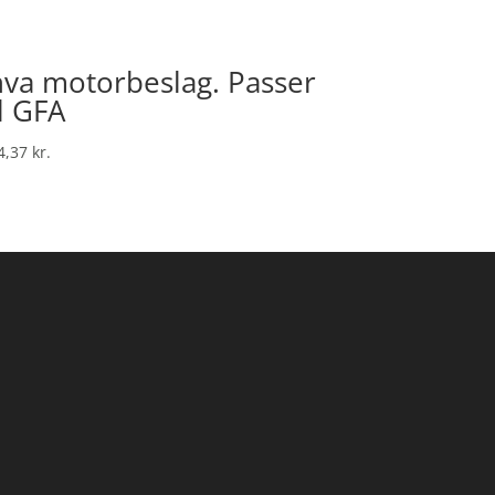
nva motorbeslag. Passer
il GFA
4,37
kr.