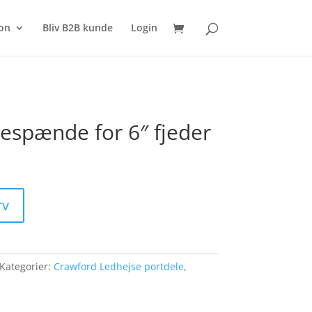
SØG
on
Bliv B2B kunde
Login
espænde for 6″ fjeder
rv
Kategorier:
Crawford Ledhejse portdele
,