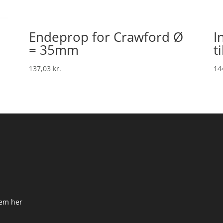
Endeprop for Crawford Ø
I
= 35mm
t
137,03
kr.
14
dem her