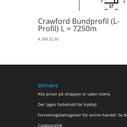
Crawford Bundprofil (L-
Profil) L = 7250m
4.306,52
kr.
Bemærk
Alle priser på shoppen er uden moms
Der tages forbehold for trykfejl.
Forretningsbetingelser for online-handel: Se 
Cookiepolitik