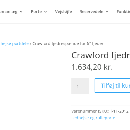
Products
search
omanlæg
Porte
Vejsløjfe
Reservedele
Funkti
hejse portdele
/ Crawford fjedrespænde for 6″ fjeder
Crawford fjedr
1.634,20
kr.
Crawford
Tilføj til ku
fjedrespænde
for
6"
fjeder
Varenummer (SKU):
i-11-2012
antal
Ledhejse og rulleporte