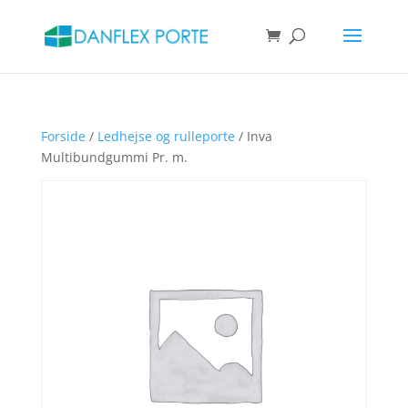
Products
search
SØG
Forside
/
Ledhejse og rulleporte
/ Inva
Multibundgummi Pr. m.