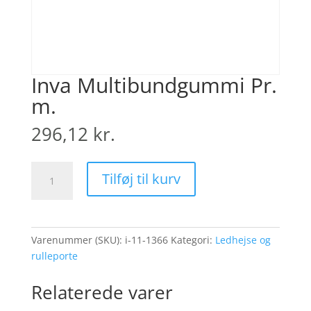
Inva Multibundgummi Pr.
m.
296,12
kr.
Inva
Tilføj til kurv
Multibundgummi
Pr.
m.
antal
Varenummer (SKU):
i-11-1366
Kategori:
Ledhejse og
rulleporte
Relaterede varer