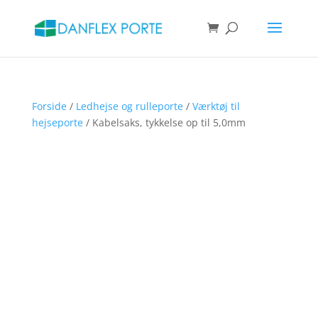
Products
search
SØG
Forside
/
Ledhejse og rulleporte
/
Værktøj til
hejseporte
/ Kabelsaks, tykkelse op til 5,0mm