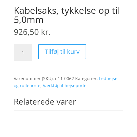
Kabelsaks, tykkelse op til
5,0mm
926,50
kr.
Kabelsaks,
Tilføj til kurv
tykkelse
op
til
5,0mm
Varenummer (SKU):
i-11-0062
Kategorier:
Ledhejse
antal
og rulleporte
,
Værktøj til hejseporte
Relaterede varer