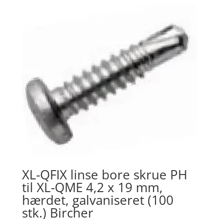
XL-QFIX linse bore skrue PH
til XL-QME 4,2 x 19 mm,
hærdet, galvaniseret (100
stk.) Bircher