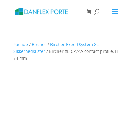
Products
search
SØG
Forside
/
Bircher
/
Bircher ExpertSystem XL.
Sikkerhedslister
/ Bircher XL-CP74A contact profile, H
74 mm