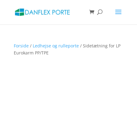
Products
search
SØG
Forside
/
Ledhejse og rulleporte
/ Sidetætning for LP
Eurokarm PP/TPE