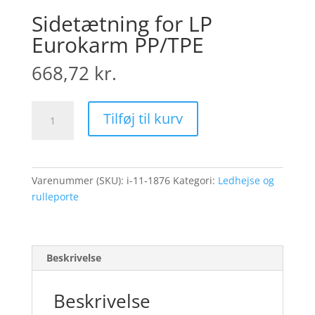
Sidetætning for LP
Eurokarm PP/TPE
668,72
kr.
Sidetætning
Tilføj til kurv
for
LP
Eurokarm
PP/TPE
Varenummer (SKU):
i-11-1876
Kategori:
Ledhejse og
antal
rulleporte
Beskrivelse
Beskrivelse