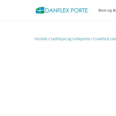
Bom og B
Forside
/
Ledhejse og rulleporte
/
Crawford Led