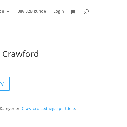
SØG
on
Bliv B2B kunde
Login
l Crawford
rv
Kategorier:
Crawford Ledhejse portdele
,