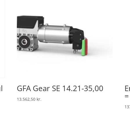
l
GFA Gear SE 14.21-35,00
E
=
13.562,50
kr.
13