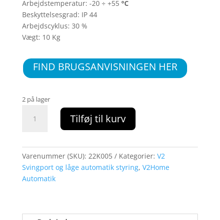
Arbejdstemperatur: -20 ÷ +55
°C
Beskyttelsesgrad: IP 44
Arbejdscyklus: 30 %
Vægt: 10 Kg
FIND BRUGSANVISNINGEN HER
2 på lager
STARK6230V
Tilføj til kurv
-
230V
ac,
6
Varenummer (SKU):
22K005
Kategorier:
V2
m,
Svingport og låge automatik styring
,
V2Home
750
Automatik
Kg,
med
mekanisk