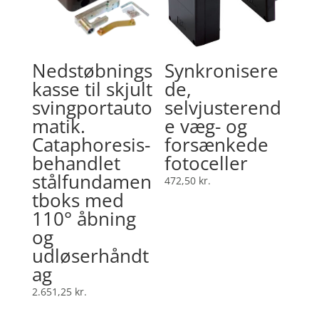
Nedstøbnings
Synkronisere
kasse til skjult
de,
svingportauto
selvjusterend
matik.
e væg- og
Cataphoresis-
forsænkede
behandlet
fotoceller
stålfundamen
472,50
kr.
tboks med
110° åbning
og
udløserhåndt
ag
2.651,25
kr.