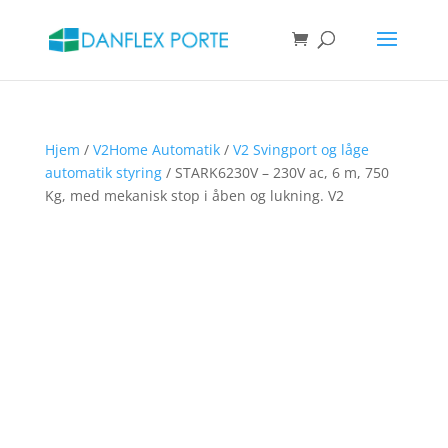
Products
search
SØG
Hjem
/
V2Home Automatik
/
V2 Svingport og låge
automatik styring
/ STARK6230V – 230V ac, 6 m, 750
Kg, med mekanisk stop i åben og lukning. V2