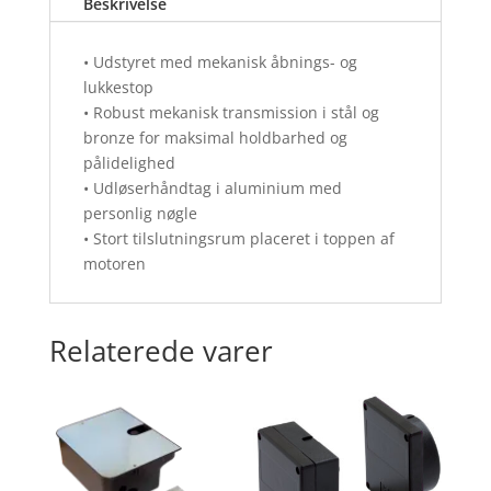
Beskrivelse
stop
i
åben
• Udstyret med mekanisk åbnings- og
og
lukkestop
lukning.
• Robust mekanisk transmission i stål og
V2
bronze for maksimal holdbarhed og
antal
pålidelighed
• Udløserhåndtag i aluminium med
personlig nøgle
• Stort tilslutningsrum placeret i toppen af ​​
motoren
Relaterede varer