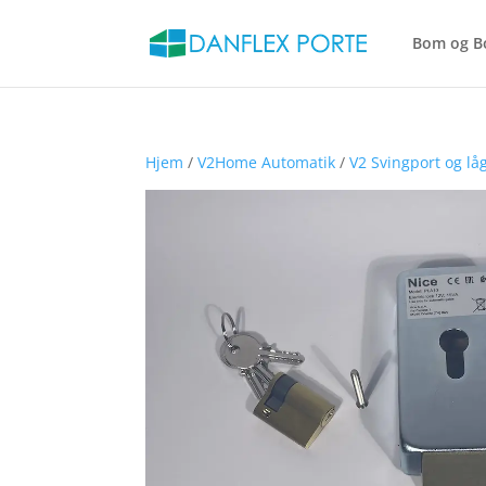
Bom og B
Hjem
/
V2Home Automatik
/
V2 Svingport og lå