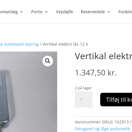
Products
search
omanlæg
Porte
Vejsløjfe
Reservedele
Funkti
ge automatik styring
/ Vertikal elektro lås 12 V
Vertikal elekt
1.347,50
kr.
2 på lager
Vertikal
Tilføj til 
elektro
lås
12
V
Varenummer (SKU):
162913
antal
Svingport og låge automatik, 