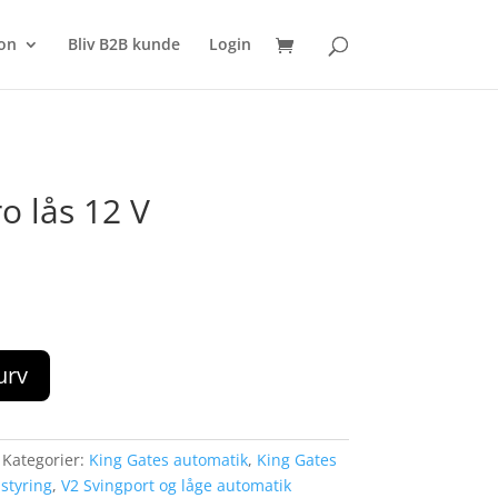
SØG
on
Bliv B2B kunde
Login
ro lås 12 V
kurv
Kategorier:
King Gates automatik
,
King Gates
styring
,
V2 Svingport og låge automatik