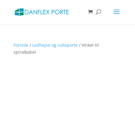
Products
search
SØG
Forside
/
Ledhejse og rulleporte
/ Vinkel til
spiralkabel