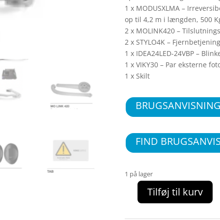
1 x MODUSXLMA – Irreversibe
op til 4,2 m i længden, 500
2 x MOLINK420 – Tilslutnings
2 x STYLO4K – Fjernbetjening
1 x IDEA24LED-24VBP – Blink
1 x VIKY30 – Par eksterne fot
1 x Skilt
BRUGSANVISNIN
FIND BRUGSANVI
1 på lager
Tilføj til kurv
MODUSKITXL
-
til