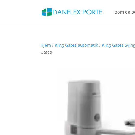
Bom og B
Hjem
/
King Gates automatik
/
King Gates Sving
Gates