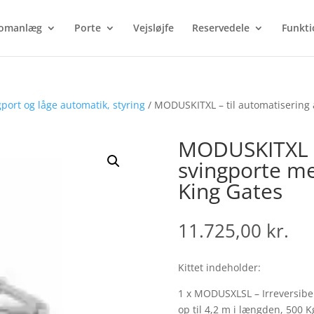
Products
search
omanlæg
Porte
Vejsløjfe
Reservedele
Funkti
port og låge automatik, styring
/ MODUSKITXL – til automatisering a
MODUSKITXL – 
svingporte me
King Gates
11.725,00
kr.
Kittet indeholder:
1 x MODUSXLSL – Irreversibel
op til 4,2 m i længden, 500 