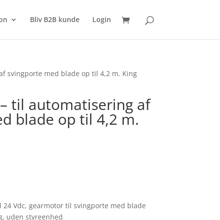
SØG
on
Bliv B2B kunde
Login
f svingporte med blade op til 4,2 m. King
til automatisering af
d blade op til 4,2 m.
 24 Vdc, gearmotor til svingporte med blade
Kg, uden styreenhed