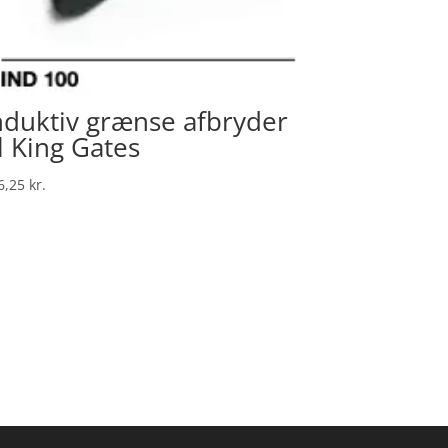
nduktiv grænse afbryder
il King Gates
6,25
kr.