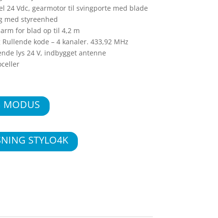
l 24 Vdc, gearmotor til svingporte med blade
 Kg med styreenhed
arm for blad op til 4,2 m
 Rullende kode – 4 kanaler. 433,92 MHz
ende lys 24 V, indbygget antenne
oceller
G MODUS
SNING STYLO4K