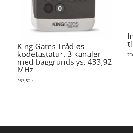
I
t
King Gates Trådløs
kodetastatur. 3 kanaler
79
med baggrundslys. 433,92
MHz
962,50
kr.