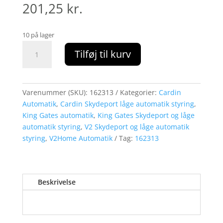
201,25
kr.
10 på lager
Nylon
Tilføj til kurv
tandstang
M4
-
6
Varenummer (SKU):
162313
Kategorier:
Cardin
fastgøringspunkter
Automatik
,
Cardin Skydeport låge automatik styring
,
1
King Gates automatik
,
King Gates Skydeport og låge
m
automatik styring
,
V2 Skydeport og låge automatik
lang
styring
,
V2Home Automatik
Tag:
162313
med
metal
indstøbt
Beskrivelse
som
forstærkning
antal