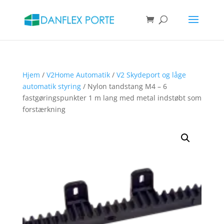
Products
search
SØG
Hjem
/
V2Home Automatik
/
V2 Skydeport og låge
automatik styring
/ Nylon tandstang M4 – 6
fastgøringspunkter 1 m lang med metal indstøbt som
forstærkning