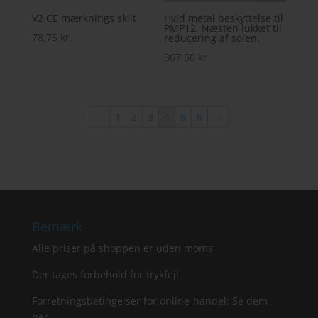
V2 CE mærknings skilt
Hvid metal beskyttelse til
PMP12. Næsten lukket til
78,75
kr.
reducering af solen.
367,50
kr.
←
1
2
3
4
5
6
→
Bemærk
Alle priser på shoppen er uden moms
Der tages forbehold for trykfejl.
Forretningsbetingelser for online-handel: Se dem
her