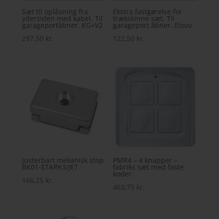
Sæt til oplåsning fra
Ekstra fastgørelse for
ydersiden med kabel. Til
trækskinne sæt. Til
garageportåbner. KG+V2
garageport åbner. Elovo
297,50
kr.
122,50
kr.
Justerbart mekanisk stop
PMR4 – 4 knapper –
BK01-STARK3/JET
fabriks sæt med faste
koder.
166,25
kr.
463,75
kr.