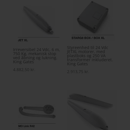
Styreenhed til 24 Vdc
Irreversibel 24 Vdc, 6 m,
JETXL motorer, med
750 Kg, mekanisk stop
plastboks og 250 VA
ved åbning og lukning.
transformer inkluderet.
King Gates
King Gates
4.882,50
kr.
2.913,75
kr.