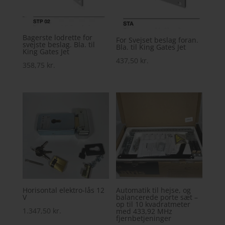
Bagerste lodrette for
For Svejset beslag foran.
svejste beslag. Bla. til
Bla. til King Gates Jet
King Gates Jet
437,50
kr.
358,75
kr.
Horisontal elektro-lås 12
Automatik til hejse, og
V
balancerede porte sæt –
op til 10 kvadratmeter
1.347,50
kr.
med 433,92 MHz
fjernbetjeninger