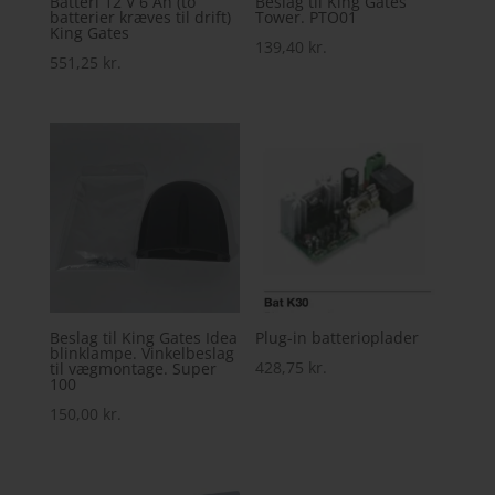
Batteri 12 V 6 Ah (to
Beslag til King Gates
batterier kræves til drift)
Tower. PTO01
King Gates
139,40
kr.
551,25
kr.
Beslag til King Gates Idea
Plug-in batterioplader
blinklampe. Vinkelbeslag
428,75
kr.
til vægmontage. Super
100
150,00
kr.