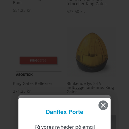
Bom
fotoceller King Gates
551,25
kr.
577,50
kr.
King Gates Reflekser
Blinkende lys 24 V,
indbygget antenne. King
271,25
kr.
Gates
420,00
kr.
Få vores nyheder på email