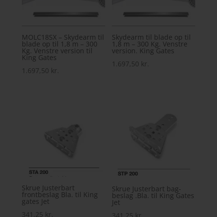
MOLC18SX – Skydearm til
Skydearm til blade op til
blade op til 1,8 m – 300
1,8 m – 300 Kg. Venstre
Kg. Venstre version til
version. King Gates
King Gates
1.697,50
kr.
1.697,50
kr.
Skrue Justerbart
Skrue Justerbart bag-
frontbeslag Bla. til King
beslag .Bla. til King Gates
gates Jet
Jet
341,25
kr.
341,25
kr.