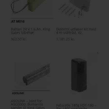
Batteri 24 V 1.6 Ah. King
Eksternt udløser kit med
Gates tilbehør
4 m ståltråd. V2.
962,50
kr.
1.181,25
kr.
ASOLINK – Joint for
ASO3000. Bomarms
Fotocelle 180g FOT-180 –
samler til King Gates
Par 180° roterende