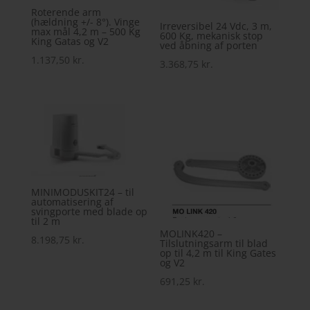
Roterende arm
(hældning +/- 8°). Vinge
Irreversibel 24 Vdc, 3 m,
max mål 4,2 m – 500 Kg
600 Kg, mekanisk stop
King Gatas og V2
ved åbning af porten
1.137,50
kr.
3.368,75
kr.
MINIMODUSKIT24 – til
automatisering af
svingporte med blade op
til 2 m
MOLINK420 –
8.198,75
kr.
Tilslutningsarm til blad
op til 4,2 m til King Gates
og V2
691,25
kr.