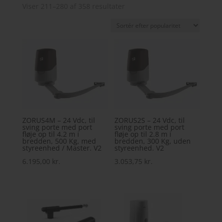
Sorteret
Viser 211–280 af 358 resultater
efter
popularitet
ZORUS4M – 24 Vdc, til
ZORUS2S – 24 Vdc, til
sving porte med port
sving porte med port
fløje op til 4.2 m i
fløje op til 2.8 m i
bredden, 500 Kg, med
bredden, 300 Kg, uden
styreenhed / Master. V2
styreenhed. V2
6.195,00
kr.
3.053,75
kr.